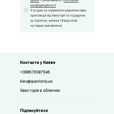
даних
i ознайомився з
політикою
конфіденційності
Я згоден на отримання маркетингових
пропозицій від Квесторії та подарунок
за підписку: знижка 10 відсотків
на перше замовлення
Контакти у Киеве
+380676507946
kiev@questoria.ua
Квесторія в обличчях
Підписуйтеся