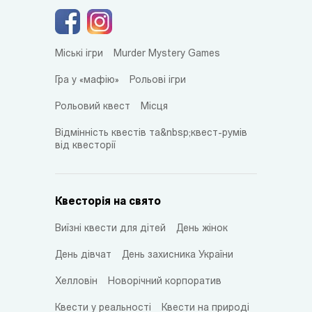
Міські ігри
Murder Mystery Games
Гра у «мафію»
Рольові ігри
Рольовий квест
Місця
Відмінність квестів та&nbsp;квест-румів
від квесторії
Квесторія на свято
Виїзні квести для дітей
День жінок
День дівчат
День захисника України
Хелловін
Новорічний корпоратив
Квести у реальності
Квести на природі