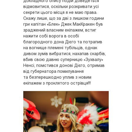
докладного опису подій доведеться
відмовитися, оскільки розкривати усі
секрети цього місця я не маю права.
Скажу лише, що за дві з лишком години
гри капітан «Блек» Джек МакКракен був
зраджений власним екіпажем, встиг
нажити собі ворога в особі
благородного дона Дієго та потрапив
на вогнище племені тубільців, однак
дивом зумів вибратися, нахапав скарбів,
вбив свою давню суперницю «Зухвалу»
Ненсі, помстився донові Дієго, отримав
від губернатора помилування
та безперешкодно уплив з новим
екіпажем з проклятого острівця!!!