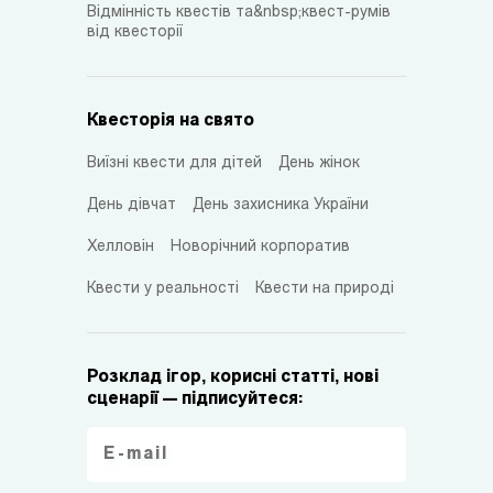
Відмінність квестів та&nbsp;квест-румів
від квесторії
Квесторія на свято
Виїзні квести для дітей
День жінок
День дівчат
День захисника України
Хелловін
Новорічний корпоратив
Квести у реальності
Квести на природі
Розклад ігор, корисні статті, нові
сценарії — підписуйтеся: