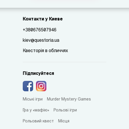
Контакти у Киеве
+380676507946
kiev@questoria.ua
Квесторія в обличчях
Підписуйтеся
Міські ігри
Murder Mystery Games
Гра у «мафію»
Рольові ігри
Рольовий квест
Місця