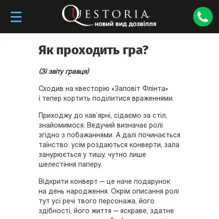
Як проходить гра?
(Зі звіту гравця)
Сходив на квесторію «Заповіт Флінта»
і тепер кортить поділитися враженнями.
Приходжу до кав’ярні, сідаємо за стіл,
знайомимося. Ведучий визначає ролі
згідно з побажаннями. А далі починається
таїнство: усім роздаються конверти, зала
занурюється у тишу, чутно лише
шелестіння паперу.
Відкрити конверт — це наче подарунок
на день народження. Окрім описання ролі
тут усі речі твого персонажа, його
здібності, його життя — яскраве, здатне