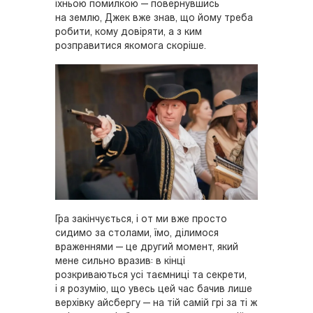
їхньою помилкою — повернувшись
на землю, Джек вже знав, що йому треба
робити, кому довіряти, а з ким
розправитися якомога скоріше.
Гра закінчується, і от ми вже просто
сидимо за столами, їмо, ділимося
враженнями — це другий момент, який
мене сильно вразив: в кінці
розкриваються усі таємниці та секрети,
і я розумію, що увесь цей час бачив лише
верхівку айсбергу — на тій самій грі за ті ж