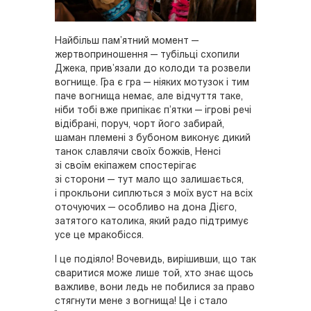
Найбільш пам’ятний момент —
жертвоприношення — тубільці схопили
Джека, прив’язали до колоди та розвели
вогнище. Гра є гра — ніяких мотузок і тим
паче вогнища немає, але відчуття таке,
ніби тобі вже припікає п’ятки — ігрові речі
відібрані, поруч, чорт його забирай,
шаман племені з бубоном виконує дикий
танок славлячи своїх божків, Ненсі
зі своїм екіпажем спостерігає
зі сторони — тут мало що залишається,
і прокльони сиплються з моїх вуст на всіх
оточуючих — особливо на дона Дієго,
затятого католика, який радо підтримує
усе це мракобісся.
І це подіяло! Вочевидь, вирішивши, що так
сваритися може лише той, хто знає щось
важливе, вони ледь не побилися за право
стягнути мене з вогнища! Це і стало