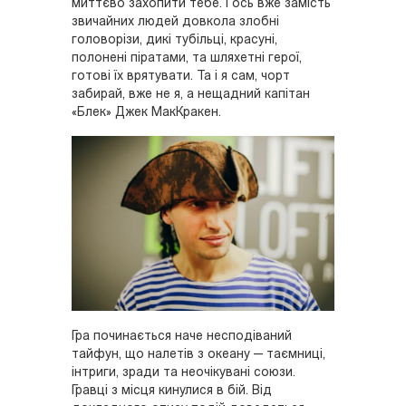
миттєво захопити тебе. І ось вже замість
звичайних людей довкола злобні
головорізи, дикі тубільці, красуні,
полонені піратами, та шляхетні герої,
готові їх врятувати. Та і я сам, чорт
забирай, вже не я, а нещадний капітан
«Блек» Джек МакКракен.
Гра починається наче несподіваний
тайфун, що налетів з океану — таємниці,
інтриги, зради та неочікувані союзи.
Гравці з місця кинулися в бій. Від