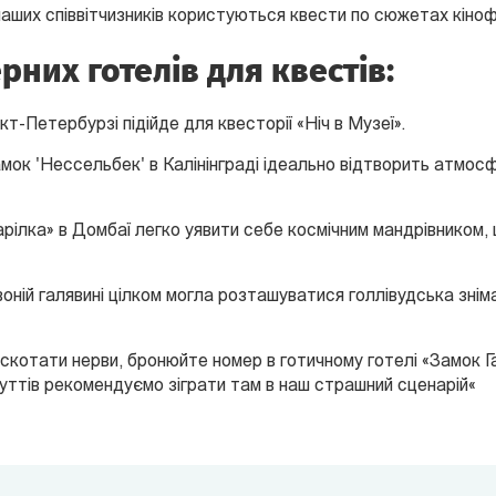
аших співвітчизників користуються квести по сюжетах кінофі
них готелів для квестів:
кт-Петербурзі підійде для квесторії «Ніч в Музеї».
мок 'Нессельбек' в Калінінграді ідеально відтворить атмос
арілка» в Домбаї легко уявити себе космічним мандрівником,
воній галявині цілком могла розташуватися голлівудська зніма
котати нерви, бронюйте номер в готичному готелі «Замок Га
чуттів рекомендуємо зіграти там в наш страшний сценарій«