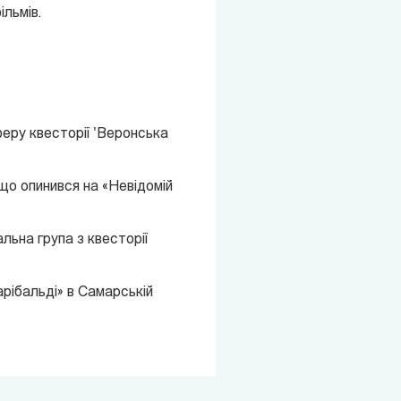
льмів.
феру квесторії 'Веронська
 що опинився на «Невідомій
льна група з квесторії
рібальді» в Самарській