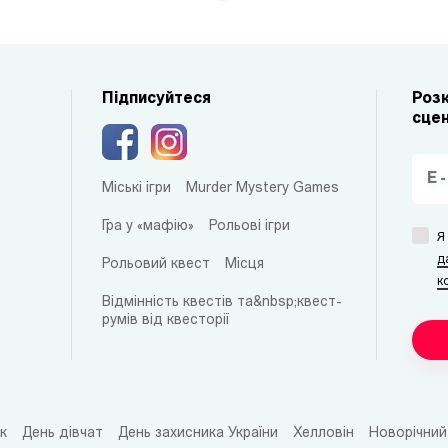
Підписуйтеся
Розк
сцен
Міські ігри
Murder Mystery Games
Гра у «мафію»
Рольові ігри
Я
д
Рольовий квест
Місця
к
Відмінність квестів та&nbsp;квест-
румів від квесторії
к
День дівчат
День захисника України
Хелловін
Новорічний