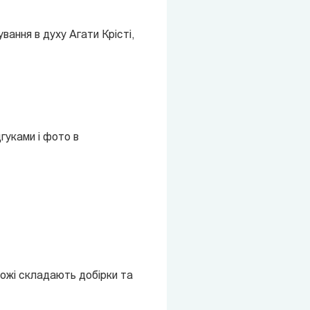
ання в духу Агати Крісті,
дгуками і фото в
рожі складають добірки та