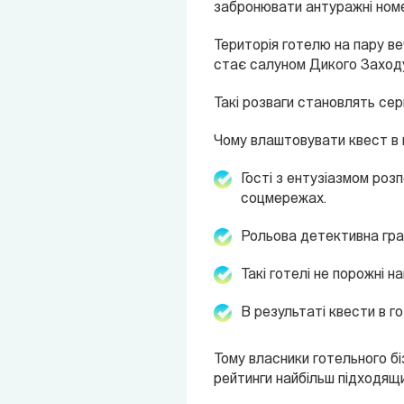
забронювати антуражні номер
Територія готелю на пару в
стає салуном Дикого Заходу
Такі розваги становлять сер
Чому влаштовувати квест в г
Гості з ентузіазмом розп
соцмережах.
Рольова детективна гра 
Такі готелі не порожні на
В результаті квести в г
Тому власники готельного бі
рейтинги найбільш підходящи