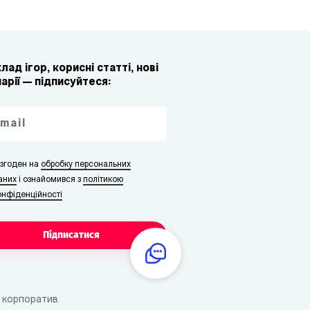
лад ігор, корисні статті, нові
арії — підписуйтеся:
 згоден на
обробку персональних
аних
i ознайомився з
політикою
онфіденційності
Підписатися
 корпоратив