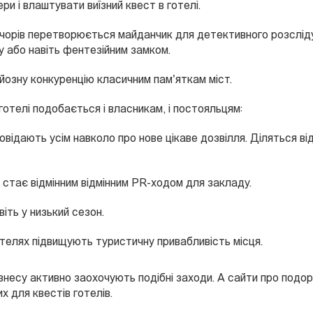
и і влаштувати виїзний квест в готелі.
ечорів перетворюється майданчик для детективного розслідув
 або навіть фентезійним замком.
йозну конкуренцію класичним пам'яткам міст.
отелі подобається і власникам, і постояльцям:
овідають усім навколо про нове цікаве дозвілля. Діляться ві
стає відмінним відмінним PR-ходом для закладу.
віть у низький сезон.
отелях підвищують туристичну привабливість місця.
знесу активно заохочують подібні заходи. А сайти про подо
х для квестів готелів.