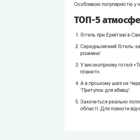
Особливою популярністю у н
ТОП-5 атмосфер
Готель при Ермітажі в Сан
Середньовічний Готель-за
різанина'
У високогірному готелі «Т
планеті».
А в гірському шалі на Чер
'Притулок для вбивці'.
Захочеться реально полос
області. Для повноти від