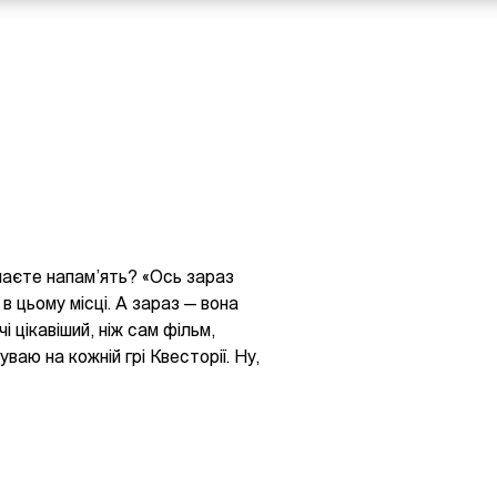
наєте напам’ять? «Ось зараз
 в цьому місці. А зараз — вона
 цікавіший, ніж сам фільм,
ваю на кожній грі Квесторії. Ну,