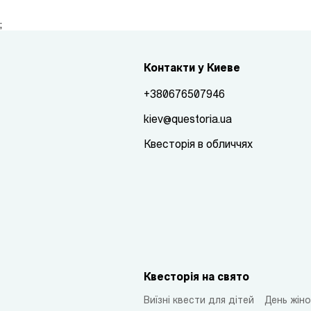
;
Контакти у Киеве
+380676507946
kiev@questoria.ua
Квесторія в обличчях
Квесторія на свято
Виїзні квести для дітей
День жіно