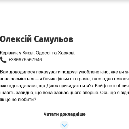
Олексій Самульов
Керівник у Києві, Одессі та Харкові.
+380676507946
Вам доводилося показувати подрузі улюблене кіно, яке ви з
вона засміється — я бачив фільм сто разів, і все одно сміюся
вже здогадалася, що Джек прикидається?» Кайф на її обличчі
і навіть завидно, що вона зазнає цього вперше. Ось що я відчу
як це не любити?
Читати докладніше