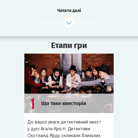
Тиждень тому було вбито відомого промисловця,
Читати далі
співвласника Ост-Індійської торговельної компанії -
лорда Корнуелла. Його тіло знайшли під вікнами його
власного будинку, так, ніби він вистрибнув з вікна. Тим не
менш, детективи Скотланд-Ярду впевнені, що це було
Етапи гри
сплановане вбивство. Їм навіть вдалося заарештувати
трьох підозрюваних. Однак не вистачає важливих
деталей цього злочину, щоб звинуватити когось одного.
Саме ці деталі і хоче випитати у вбитого лорда
детектив Майлз із допомогою медіума.
Усіх підозрюваних, детектива Майлза, а також деяких
зацікавлених осіб запрошено на спіритичний сеанс у
1
Що таке квесторія
салон Пуатьє...
У цій грі вам доведеться викликати дух покійного лорда
До вашої уваги детективний квест
та поспілкуватися з ним, захистити родича від наклепу
у дусі Агати Крісті. Детективи
та з’ясувати шокуючі подробиці життя свого друга,
Скотланд Ярду скликали близьких