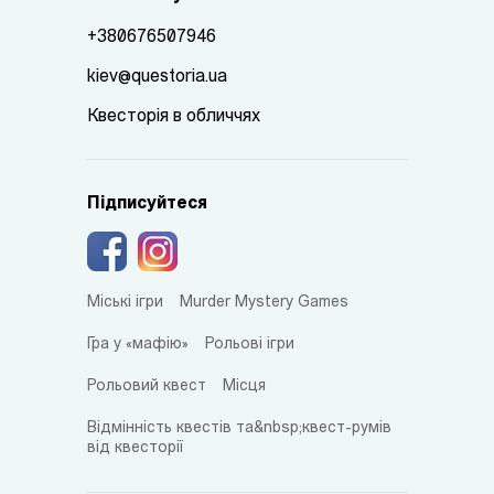
+380676507946
kiev@questoria.ua
Квесторія в обличчях
Підписуйтеся
Міські ігри
Murder Mystery Games
Гра у «мафію»
Рольові ігри
Рольовий квест
Місця
Відмінність квестів та&nbsp;квест-румів
від квесторії