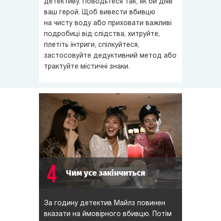
детективу. Поводьтеся так, як би діяв
ваш герой. Щоб вивести вбивцю
на чисту воду або приховати важливі
подробиці від слідства, хитруйте,
плетіть інтриги, спілкуйтеся,
застосовуйте дедуктивний метод або
трактуйте містичні знаки.
4
Чим усе закінчиться
За годину детектив Майлз повинен
вказати на ймовірного вбивцю. Потім