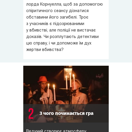
лорда Корнуелла, щоб за допомогою
разом з детективом допитати усіх підозрюваних,
спіритичного сеансу дізнатися
скласти до купи усі деталі і, нарешті, вказати на вбивцю
обставини його загибелі. Троє
лорда Корнуелла. Якщо, звичайно, вбивця — не ви...
з учасників є підозрюваними
у вбивстві, але поліції не вистачає
доказів. Чи розплутають детективи
цю справу, і чи допоможе їм дух
жертви вбивства?
2
З чого починається гра
Ведучий створює атмосферу