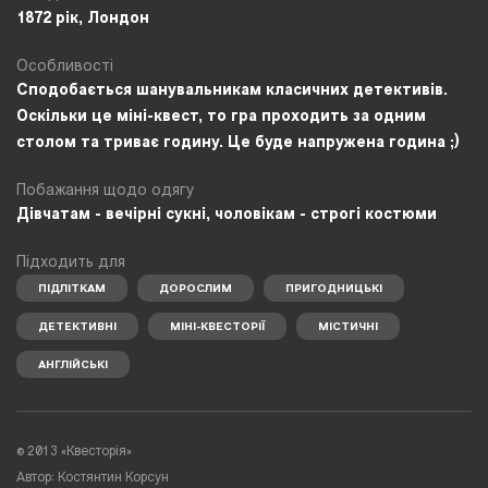
1872 рік, Лондон
Особливості
Сподобається шанувальникам класичних детективів.
Оскільки це міні-квест, то гра проходить за одним
столом та триває годину. Це буде напружена година ;)
Побажання щодо одягу
Дівчатам - вечірні сукні, чоловікам - строгі костюми
Підходить для
ПІДЛІТКАМ
ДОРОСЛИМ
ПРИГОДНИЦЬКІ
ДЕТЕКТИВНІ
МІНІ-КВЕСТОРІЇ
МІСТИЧНІ
АНГЛІЙСЬКІ
©
2013 «Квесторія»
Автор: Костянтин Корсун