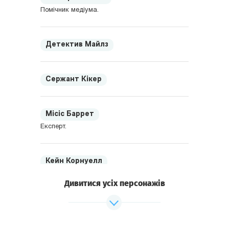
Помічник медіума.
Детектив Майлз
Сержант Кікер
Місіс Баррет
Експерт.
Кейн Корнуелл
Син лорда.
Дивитися усіх персонажів
Джейн Корнуелл
Дочка лорда.