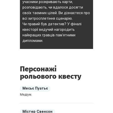
учасники розкривають карти,
розповідають, чи вдалося досягти
своїх таємних цілей. Ви дізнаєтеся про
всі хитросплетіння сценарію.
Чи правий був детектив? У фіналі
квесторії ведучий нагородить
найкращих гравців пам’ятними
дипломами.
Персонажі
рольового квесту
Месьє Пуатьє
Медіум.
Містер Свенсон