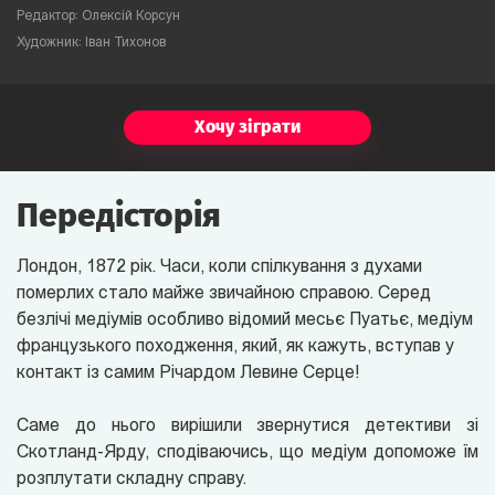
Редактор: Олексій Корсун
Художник: Іван Тихонов
Хочу зіграти
Передісторія
Лондон, 1872 рік. Часи, коли спілкування з духами
померлих стало майже звичайною справою. Серед
безлічі медіумів особливо відомий месьє Пуатьє, медіум
французького походження, який, як кажуть, вступав у
контакт із самим Річардом Левине Серце!
Саме до нього вирішили звернутися детективи зі
Скотланд-Ярду, сподіваючись, що медіум допоможе їм
розплутати складну справу.