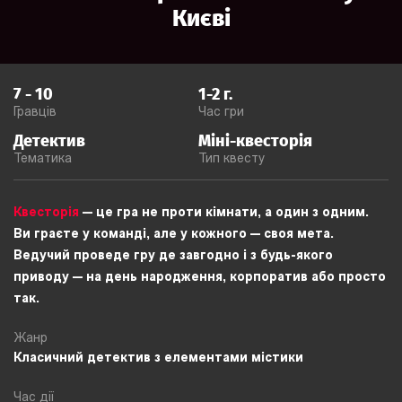
Києві
7
-
10
1-2
г.
Гравців
Час гри
Детектив
Міні-квесторія
Тематика
Тип квесту
Квесторія
— це гра не проти кімнати, а один з одним.
Ви граєте у команді, але у кожного — своя мета.
Ведучий проведе гру де завгодно і з будь-якого
приводу — на день народження, корпоратив або просто
так.
Жанр
Класичний детектив з елементами містики
Час дії