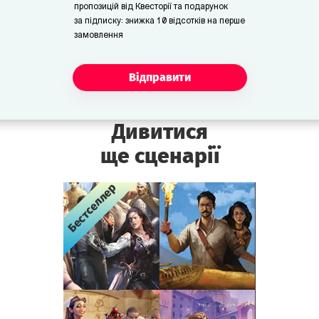
пропозицій від Квесторії та подарунок
за підписку: знижка 10 відсотків на перше
замовлення
Відправити
Дивитися
ще сценарії
Бестселлер
Бестселлер
Бестселлер
Бестселлер