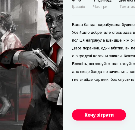
4
-
6
1-1,5
год.
Детект
Гравців
Час гри
Темати
Ваша банда пограбувала будинок
Усе йшло добре, але хтось здав 
поліція нагрянула швидше, ніж оч
Двоє поранені, один вбитий, ви л
а вкрадені картини зникли! Кожен
Брешіть, погрожуйте, шантажуйте
але якщо банда не вичислить пол
і не знайде картини, бос спустить
Хочу зіграти