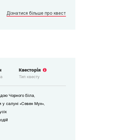
Дізнатися більше про квест
н
Квесторія
ка
Тип квесту
дою Чорного Біла,
 у салуні «Севен Мун»,
усіх
одій