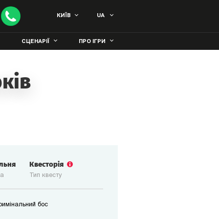
КИЇВ
UA
СЦЕНАРІЇ
ПРО ІГРИ
оків
ільня
Квесторія
ка
Тип квесту
кримінальний бос