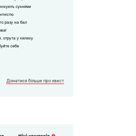
лискують сукнями
нтністю.
ого разу на бал
ова!
, отрута у келиху
буйте себе
Дізнатися більше про квест