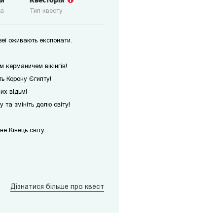
ди
Квесторія
ка
Тип квесту
узеї оживають експонати.
м керманичем вікінгів!
ть Корону Єгипту!
их відьм!
та змініть долю світу!
 Кінець світу...
Дізнатися більше про квест