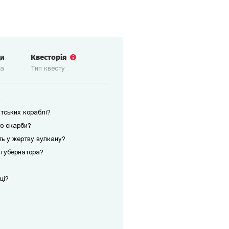
ди
Квесторія
ка
Тип квесту
.
атських кораблі?
го скарби?
уть у жертву вулкану?
и губернатора?
ці?