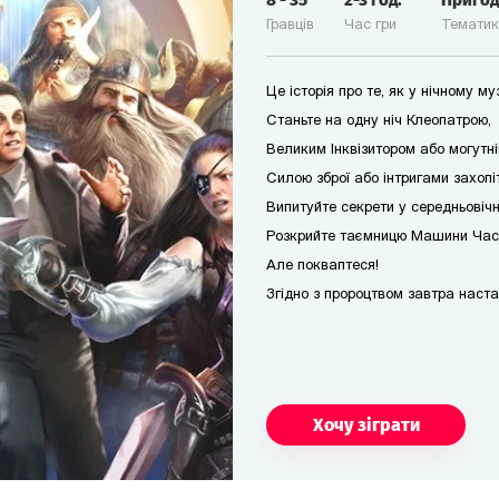
8
-
35
2-3
год.
Приго
Гравців
Час гри
Темати
Це історія про те, як у нічному м
Станьте на одну ніч Клеопатрою,
Великим Інквізитором або могутні
Силою зброї або інтригами захопі
Випитуйте секрети у середньовічн
Розкрийте таємницю Машини Часу 
Але покваптеся!
Згідно з пророцтвом завтра настане
Хочу зіграти