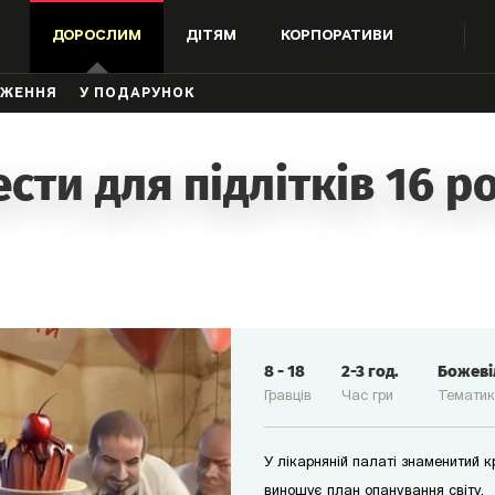
ДОРОСЛИМ
ДІТЯМ
КОРПОРАТИВИ
ДЖЕННЯ
У ПОДАРУНОК
сти для підлітків 16 р
8
-
18
2-3
год.
Божев
Гравців
Час гри
Темати
У лікарняній палаті знаменитий 
виношує план опанування світу.