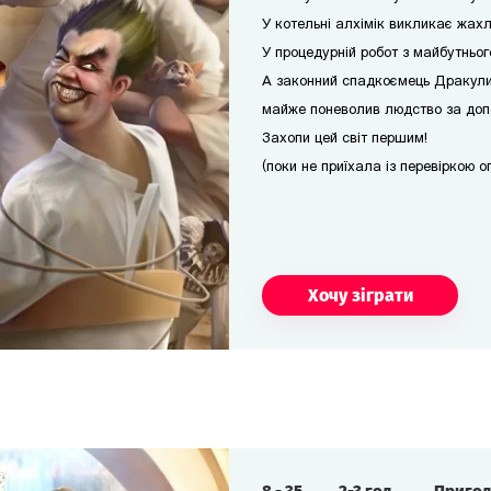
У котельні алхімік викликає жах
У процедурній робот з майбутньо
А законний спадкоємець Дракули 
майже поневолив людство за допо
Захопи цей світ першим!
(поки не приїхала із перевіркою о
Хочу зіграти