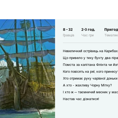
8
-
32
2-3
год.
Приго
Гравців
Час гри
Темати
Невеличкий острівець на Карибах
Що привело у тиху бухту два пір
Помста за капітана Флінта чи йо
Кого повісять на реї, кого принес
Хто отримає руку чарівної доньк
А хто - жахливу Чорну Мітку?
І хто ж — таємничий месник у мас
Настав час дізнатися!