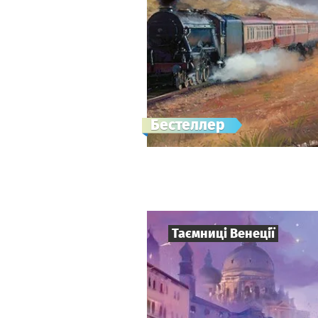
Бестеллер
Таємниці Венеції