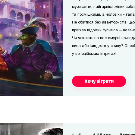
музиканти, найгарніші жінки виб
та посмішками, а чоловіки - гала
Не обійтися без авантюристів: ць
приїхав відомий гульвіса — Казан
Чи чекають на вас амурні пригоди
вина або кинджал у спину? Спро
у венеційських інтригах!
Хочу зіграти