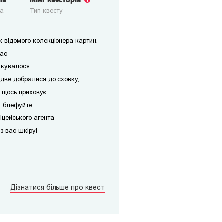
ив
Міні-квесторія
ка
Тип квесту
 відомого колекціонера картин.
вас —
ікувалося.
едве добралися до сховку,
 щось приховує.
, блефуйте,
іцейського агента
 з вас шкіру!
Дізнатися більше про квест