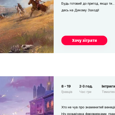
Будь готовий до пригод, якщо ти...
десь на Дикому Заході!
Хочу зіграти
8
-
19
2-3
год.
Інтриг
Гравців
Час гри
Темати
Хто не чув про знаменитий венец
Ніч розцвічена феєрверками, гра