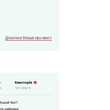
Дізнатися більше про квест
и
Квесторія
ка
Тип квесту
ійський бал?
ють найкращі