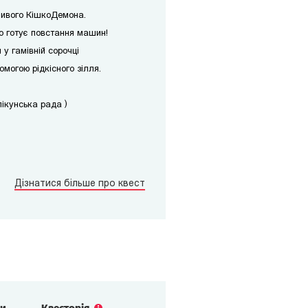
ливого КішкоДемона.
го готує повстання машин!
у гамівній сорочці
могою рідкісного зілля.
пікунська рада )
Дізнатися більше про квест