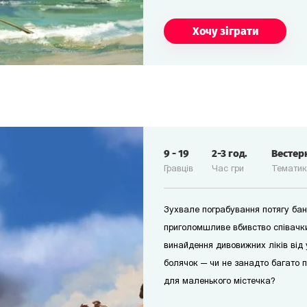
Хочу зіграти
9
-
19
2-3
год.
Вестер
Гравців
Час гри
Темати
Зухвале пограбування потягу бан
приголомшливе вбивство співачки
винайдення дивовижних ліків від 
болячок — чи не занадто багато п
для маленького містечка?